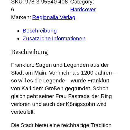
SKU:
978-3-95540-408-
Category:
r
6
Hardcover
a
Marken:
Regionalia Verlag
n
k
Beschreibung
f
Zusätzliche Informationen
u
r
Beschreibung
t
Frankfurt: Sagen und Legenden aus der
:
Stadt am Main. Vor mehr als 1200 Jahren –
S
so will es die Legende – wurde Frankfurt
a
von Karl dem Großen gegründet. Schon
g
gleich geht seiner Frau Fastrada der Ring
e
verloren und auch der Königssohn wird
n
verteufelt.
u
n
Die Stadt bietet eine reichhaltige Tradition
d