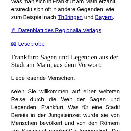
Was man sich in Frankfurt am Main erzählt,
a
erstreckt sich oft in andere Gegenden, wie
d
zum Beispiel nach
Thüringen
und
Bayern
.
t
a
📄 Datenblatt des Regionalia Verlags
m
M
📖 Leseprobe
a
Frankfurt: Sagen und Legenden aus der
i
Stadt am Main, aus dem Vorwort:
n
M
Liebe lesende Menschen,
e
n
seien Sie willkommen auf einer weiteren
g
Reise durch die Welt der Sagen und
e
Legenden. Frankfurt. Was für eine Stadt!
Bereits in der Jungsteinzeit wurde sie von
Menschen bevölkert und von den Römern
zur Kaiserzeit regelmäßig frequentiert. Die