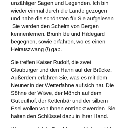
unzähliger Sagen und Legenden. Ich bin
L
wieder einmal durch die Lande gezogen
e
und habe die schönsten für Sie aufgelesen.
g
Sie werden den Schelm von Bergen
e
kennenlernen, Brunhilde und Hildegard
n
begegnen, sowie erfahren, wo es einen
d
Heiratszwang (!) gab.
e
n
Sie treffen Kaiser Rudolf, die zwei
a
Glauburger und den Hahn auf der Brücke.
u
Außerdem erfahren Sie, was es mit dem
s
Neuner in der Wetterfahne auf sich hat. Die
d
Söhne der Witwe, der Mönch auf dem
e
Gutleuthof, der Kettenbär und der silbern
r
Esel wollen von Ihnen entdeckt werden. Sie
S
halten den Schlüssel dazu in Ihrer Hand.
t