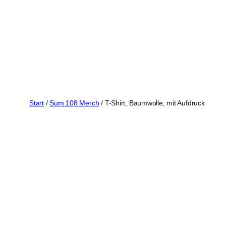
Zum
Inhalt
springen
Start
/
Sum 108 Merch
/ T-Shirt, Baumwolle, mit Aufdruck