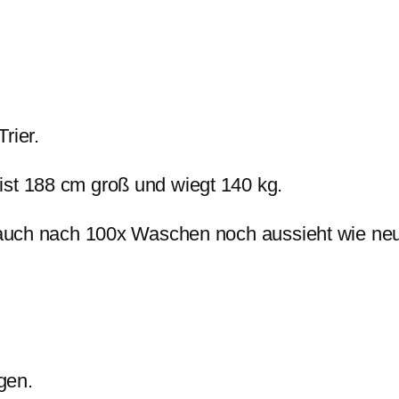
B
a
u
m
rier.
w
o
ist 188 cm groß und wiegt 140 kg.
l
l
 auch nach 100x Waschen noch aussieht wie neu
e
,
m
i
t
agen.