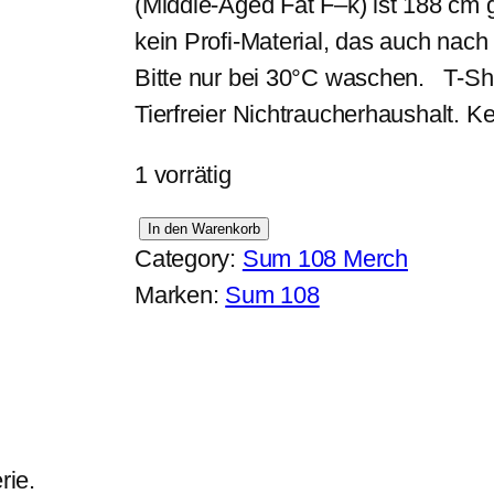
(Middle-Aged Fat F–k) ist 188 cm g
kein Profi-Material, das auch nac
Bitte nur bei 30°C waschen. T-Shir
Tierfreier Nichtraucherhaushalt. 
1 vorrätig
T
In den Warenkorb
Category:
Sum 108 Merch
-
Marken:
Sum 108
S
h
i
r
t
rie.
,